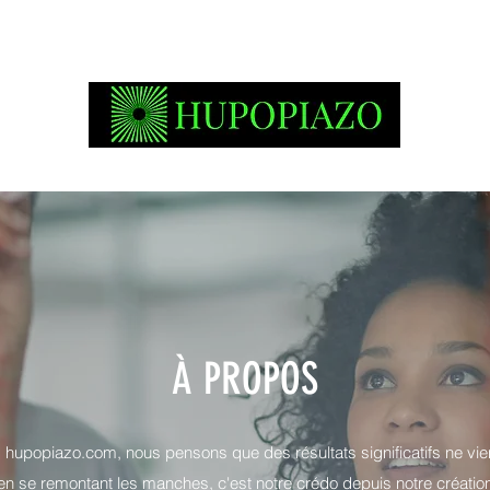
À PROPOS
hupopiazo.com, nous pensons que des résultats significatifs ne vi
en se remontant les manches, c'est notre crédo depuis notre créatio