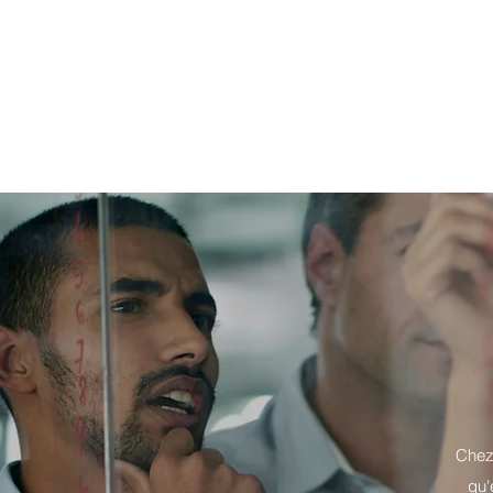
Chez 
qu'