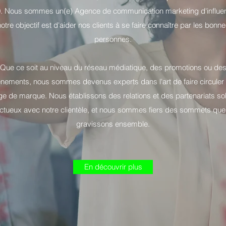
. Nous sommes un(e) Agence de communication marketing d'influe
otre objectif est d'aider nos clients à se faire connaître par les bonn
personnes.
Que ce soit au niveau du réseau médiatique, des promotions ou de
nements, nous sommes devenus experts dans l'art de faire circuler
e de marque. Nous établissons des relations et des partenariats so
uctueux avec notre clientèle, et nous sommes fiers des sommets qu
gravissons ensemble.
En découvrir plus