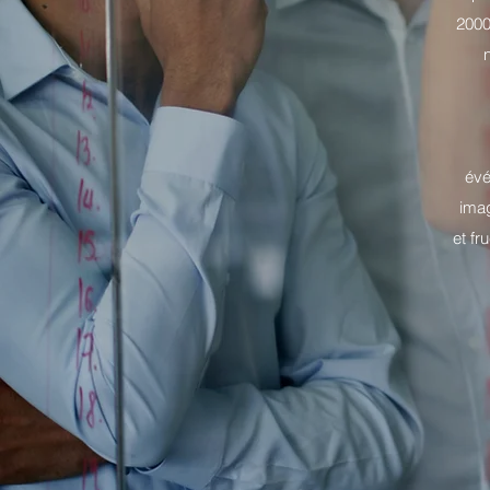
2000
n
évé
imag
et fr