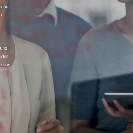
nces,
es
s
 une
lides
e nous