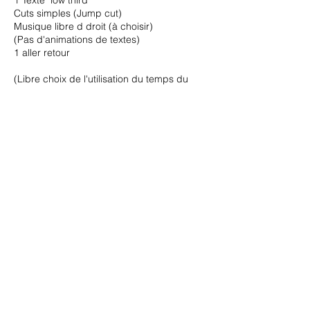
1 Texte "low third"
Cuts simples (Jump cut)
Musique libre d droit (à choisir)
(Pas d'animations de textes)
1 aller retour
(Libre choix de l'utilisation du temps du
studio, 1 vidéo, Reels,...)
Coordonnées
Rue de Lausanne 43B, Morges, Suisse