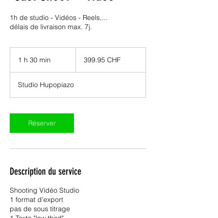
1h de studio - Vidéos - Reels,...
délais de livraison max. 7j.
399.95
francs
1 h 30 min
1
399.95 CHF
suisses
3
0
Studio Hupopiazo
m
i
n
Réserver
Description du service
Shooting Vidéo Studio
1 format d'export
pas de sous titrage